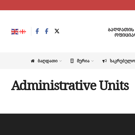
ᲑᲐᲦᲓᲐᲗᲘ
ᲛᲔᲠᲘᲐ
ᲡᲐᲙᲠᲔᲑᲣᲚ
Administrative Units