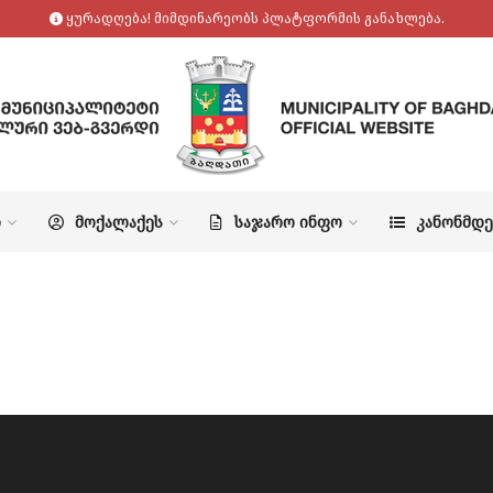
ყურადღება! მიმდინარეობს პლატფორმის განახლება.
Ო
ᲛᲝᲥᲐᲚᲐᲥᲔᲡ
ᲡᲐᲯᲐᲠᲝ ᲘᲜᲤᲝ
ᲙᲐᲜᲝᲜᲛᲓ