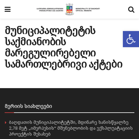
მუნიციპალიტეტის
Op
საქმიანობის
მარეგულირებელი
სამართლებრივი აქტები
მერიის სიახლეები
ბაღდათის მუნიციპალიტეტში, მდინარე ხანისწყალზე
2,78 მვტ „იმერჰესის“ მშენებლობის და ექსპლუატაციის
პროექტის შესახებ