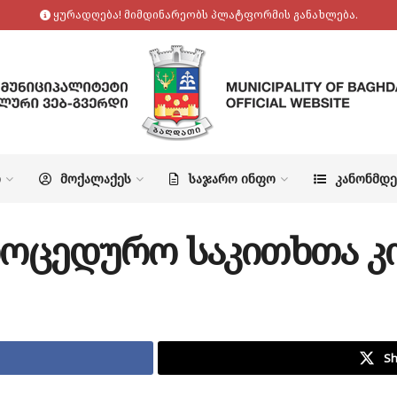
ყურადღება! მიმდინარეობს პლატფორმის განახლება.
Ო
ᲛᲝᲥᲐᲚᲐᲥᲔᲡ
ᲡᲐᲯᲐᲠᲝ ᲘᲜᲤᲝ
ᲙᲐᲜᲝᲜᲛᲓ
ოცედურო საკითხთა კ
Sh