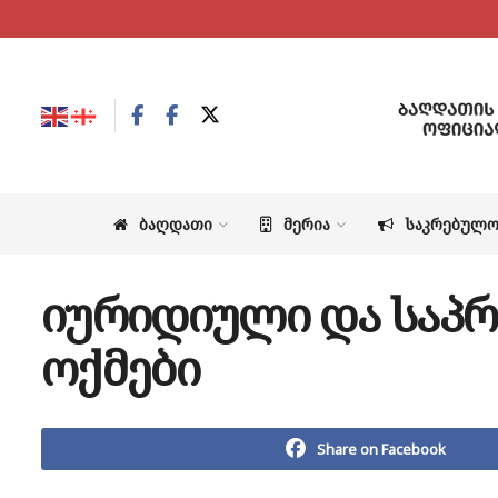
ᲑᲐᲦᲓᲐᲗᲘ
ᲛᲔᲠᲘᲐ
ᲡᲐᲙᲠᲔᲑᲣᲚ
იურიდიული და საპრ
ოქმები
Share on Facebook