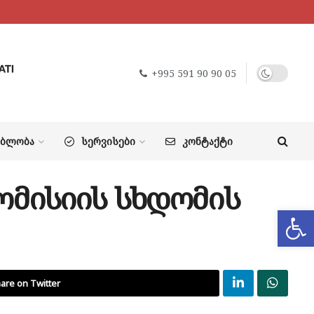
+995 591 90 90 05
ᲔᲑᲚᲝᲑᲐ
ᲡᲔᲠᲕᲘᲡᲔᲑᲘ
ᲙᲝᲜᲢᲐᲥᲢᲘ
ომისიის სხდომის
Op
are on Twitter