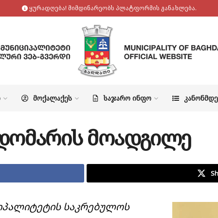
ყურადღება! მიმდინარეობს პლატფორმის განახლება.
Ო
ᲛᲝᲥᲐᲚᲐᲥᲔᲡ
ᲡᲐᲯᲐᲠᲝ ᲘᲜᲤᲝ
ᲙᲐᲜᲝᲜᲛᲓ
დომარის მოადგილე
Sh
იპალიტეტის საკრებულოს