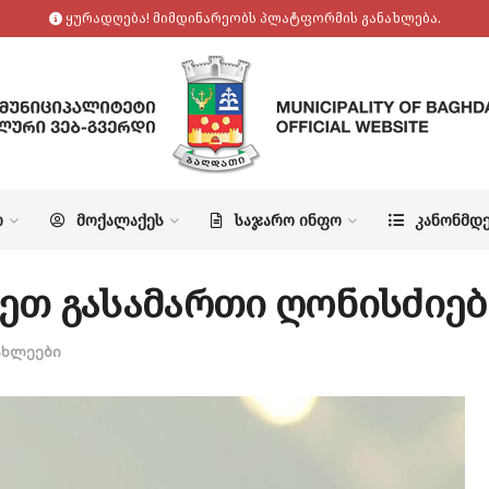
ყურადღება! მიმდინარეობს პლატფორმის განახლება.
Ო
ᲛᲝᲥᲐᲚᲐᲥᲔᲡ
ᲡᲐᲯᲐᲠᲝ ᲘᲜᲤᲝ
ᲙᲐᲜᲝᲜᲛᲓ
ეთ გასამართი ღონისძიებ
ახლეები