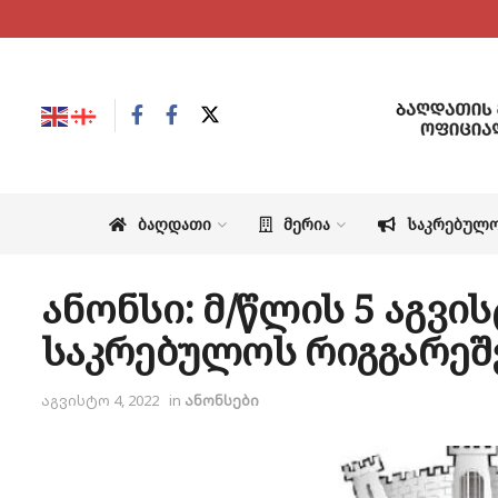
ᲑᲐᲦᲓᲐᲗᲘ
ᲛᲔᲠᲘᲐ
ᲡᲐᲙᲠᲔᲑᲣᲚ
ანონსი: მ/წლის 5 აგვი
საკრებულოს რიგგარეშ
აგვისტო 4, 2022
in
ანონსები