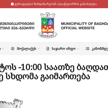
ყურადღება! მიმდინარეობს პლატფორმის განახლება.
Ო
ᲛᲝᲥᲐᲚᲐᲥᲔᲡ
ᲡᲐᲯᲐᲠᲝ ᲘᲜᲤᲝ
ᲙᲐᲜᲝᲜᲛᲓ
სტოს -10:00 საათზე ბაღდ
ე სხდომა გაიმართება