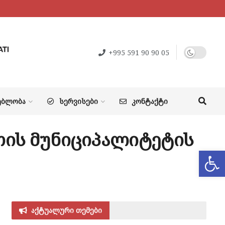
+995 591 90 90 05
ᲔᲑᲚᲝᲑᲐ
ᲡᲔᲠᲕᲘᲡᲔᲑᲘ
ᲙᲝᲜᲢᲐᲥᲢᲘ
ათის მუნიციპალიტეტის
Op
აქტუალური თემები