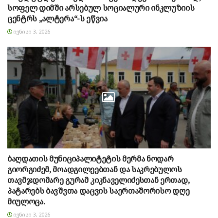
სოფელ დიმში არსებულ სოციალური ინკლუზიის
ცენტრს „ალტერა“-ს ეწვია
ᲘᲕᲜᲘᲡᲘ 3, 2026
ბაღდათის მუნიციპალიტეტის მერმა ნოდარ
გიორგიძემ, მოადგილეებთან და საკრებულოს
თავმჯდომარე გურამ კიკნაველიძესთან ერთად,
პატარებს ბავშვთა დაცვის საერთაშორისო დღე
მიულოცა.
ᲘᲕᲜᲘᲡᲘ 3, 2026