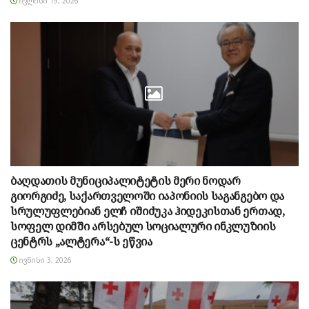
ᲘᲕᲚᲘᲡᲘ 19, 2026
ბაღდათის მუნიციპალიტეტის მერი ნოდარ
გიორგიძე, საქართველოში იაპონიის საგანგებო და
სრულუფლებიან ელჩ იშიძუკა ჰიდეკისთან ერთად,
სოფელ დიმში არსებულ სოციალური ინკლუზიის
ცენტრს „ალტერა“-ს ეწვია
ᲘᲕᲜᲘᲡᲘ 3, 2026