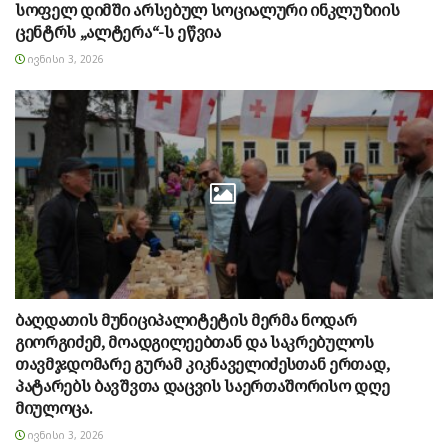
სოფელ დიმში არსებულ სოციალური ინკლუზიის
ცენტრს „ალტერა“-ს ეწვია
ᲘᲕᲜᲘᲡᲘ 3, 2026
ბაღდათის მუნიციპალიტეტის მერმა ნოდარ
გიორგიძემ, მოადგილეებთან და საკრებულოს
თავმჯდომარე გურამ კიკნაველიძესთან ერთად,
პატარებს ბავშვთა დაცვის საერთაშორისო დღე
მიულოცა.
ᲘᲕᲜᲘᲡᲘ 3, 2026