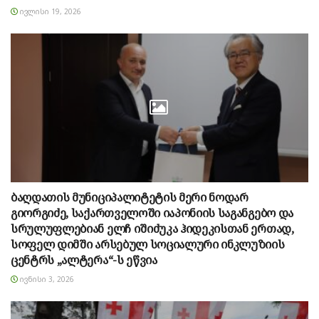
ᲘᲕᲚᲘᲡᲘ 19, 2026
ბაღდათის მუნიციპალიტეტის მერი ნოდარ
გიორგიძე, საქართველოში იაპონიის საგანგებო და
სრულუფლებიან ელჩ იშიძუკა ჰიდეკისთან ერთად,
სოფელ დიმში არსებულ სოციალური ინკლუზიის
ცენტრს „ალტერა“-ს ეწვია
ᲘᲕᲜᲘᲡᲘ 3, 2026