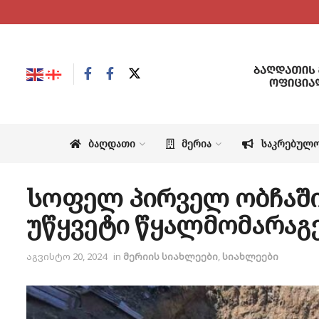
ᲑᲐᲦᲓᲐᲗᲘ
ᲛᲔᲠᲘᲐ
ᲡᲐᲙᲠᲔᲑᲣᲚ
სოფელ პირველ ობჩაში
უწყვეტი წყალმომარაგე
აგვისტო 20, 2024
in
მერიის სიახლეები
,
სიახლეები