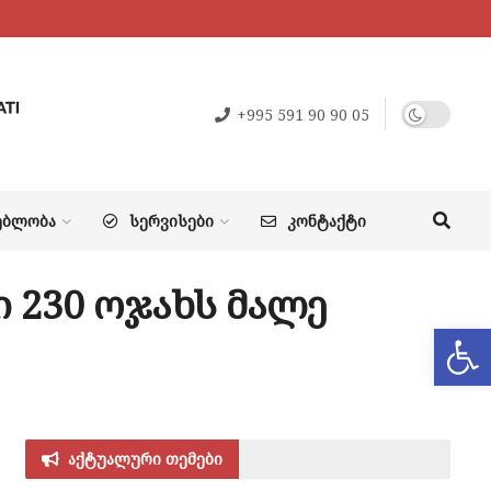
+995 591 90 90 05
ᲔᲑᲚᲝᲑᲐ
ᲡᲔᲠᲕᲘᲡᲔᲑᲘ
ᲙᲝᲜᲢᲐᲥᲢᲘ
 230 ოჯახს მალე
Op
აქტუალური თემები