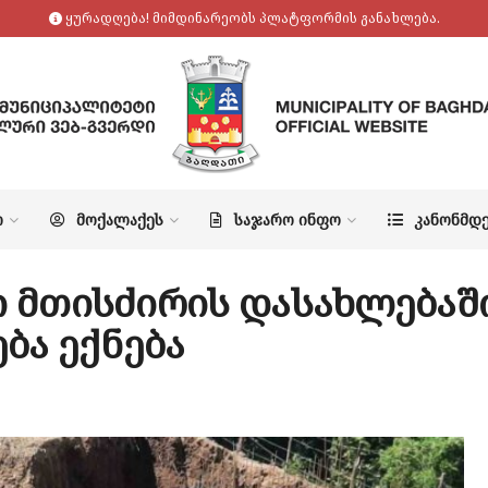
ყურადღება! მიმდინარეობს პლატფორმის განახლება.
Ო
ᲛᲝᲥᲐᲚᲐᲥᲔᲡ
ᲡᲐᲯᲐᲠᲝ ᲘᲜᲤᲝ
ᲙᲐᲜᲝᲜᲛᲓ
 მთისძირის დასახლებაში
ბა ექნება