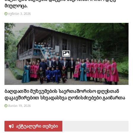
მიულოცა.
ᲘᲕᲜᲘᲡᲘ 3, 2026
ბაღდათში მუზეუმების საერთაშორისო დღესთან
დაკავშირებით სხვადასხვა ღონისძიებები გაიმართა
ᲛᲐᲘᲡᲘ 19, 2026
აქტუალური თემები