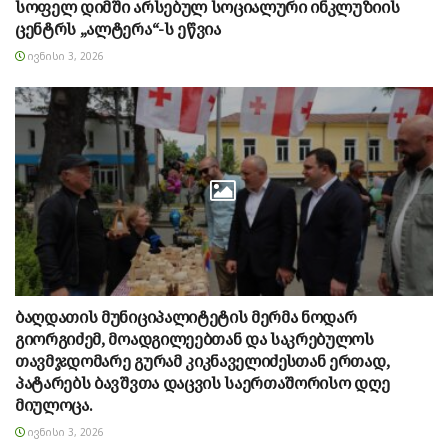
სოფელ დიმში არსებულ სოციალური ინკლუზიის
ცენტრს „ალტერა“-ს ეწვია
ᲘᲕᲜᲘᲡᲘ 3, 2026
ბაღდათის მუნიციპალიტეტის მერმა ნოდარ
გიორგიძემ, მოადგილეებთან და საკრებულოს
თავმჯდომარე გურამ კიკნაველიძესთან ერთად,
პატარებს ბავშვთა დაცვის საერთაშორისო დღე
მიულოცა.
ᲘᲕᲜᲘᲡᲘ 3, 2026