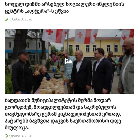
სოფელ დიმში არსებულ სოციალური ინკლუზიის
ცენტრს „ალტერა“-ს ეწვია
ᲘᲕᲜᲘᲡᲘ 3, 2026
ბაღდათის მუნიციპალიტეტის მერმა ნოდარ
გიორგიძემ, მოადგილეებთან და საკრებულოს
თავმჯდომარე გურამ კიკნაველიძესთან ერთად,
პატარებს ბავშვთა დაცვის საერთაშორისო დღე
მიულოცა.
ᲘᲕᲜᲘᲡᲘ 3, 2026