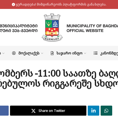
ყურადღება! მიმდინარეობს პლატფორმის განახლება.
Ო
ᲛᲝᲥᲐᲚᲐᲥᲔᲡ
ᲡᲐᲯᲐᲠᲝ ᲘᲜᲤᲝ
ᲙᲐᲜᲝᲜᲛᲓ
ომბერს -11:00 საათზე ბა
რებულოს რიგგარეშე სხდო
Share on Twitter