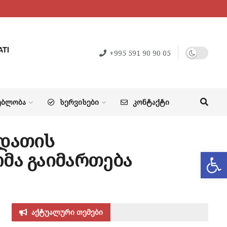
+995 591 90 90 05
ᲔᲑᲚᲝᲑᲐ
ᲡᲔᲠᲕᲘᲡᲔᲑᲘ
ᲙᲝᲜᲢᲐᲥᲢᲘ
ღდათის
Op
მა გაიმართება
აქტუალური თემები